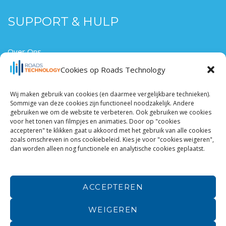
SUPPORT & HULP
Over Ons
Hier Werken
Cookies op Roads Technology
Contact
Wij maken gebruik van cookies (en daarmee vergelijkbare technieken).
Sommige van deze cookies zijn functioneel noodzakelijk. Andere
gebruiken we om de website te verbeteren. Ook gebruiken we cookies
voor het tonen van filmpjes en animaties. Door op "cookies
Roads Technology is onderdeel van Roads
www.roads.nl
accepteren" te klikken gaat u akkoord met het gebruik van alle cookies
| Roads is onderdeel van Arkin
www.arkin.nl
zoals omschreven in ons cookiebeleid. Kies je voor "cookies weigeren",
dan worden alleen nog functionele en analytische cookies geplaatst.
Algemene voorwaarden Roads
|
Disclaimer
ACCEPTEREN
WEIGEREN