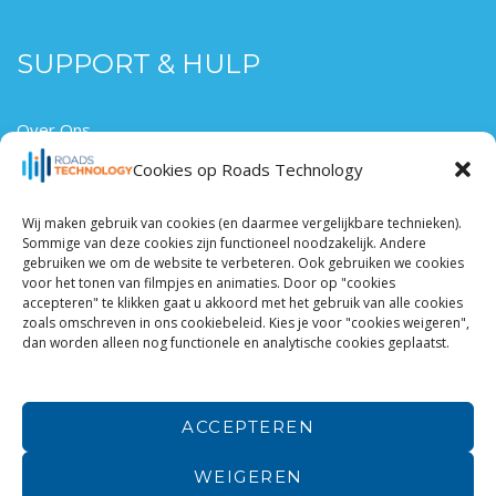
SUPPORT & HULP
Over Ons
Hier Werken
Cookies op Roads Technology
Contact
Wij maken gebruik van cookies (en daarmee vergelijkbare technieken).
Sommige van deze cookies zijn functioneel noodzakelijk. Andere
gebruiken we om de website te verbeteren. Ook gebruiken we cookies
voor het tonen van filmpjes en animaties. Door op "cookies
Roads Technology is onderdeel van Roads
www.roads.nl
accepteren" te klikken gaat u akkoord met het gebruik van alle cookies
| Roads is onderdeel van Arkin
www.arkin.nl
zoals omschreven in ons cookiebeleid. Kies je voor "cookies weigeren",
dan worden alleen nog functionele en analytische cookies geplaatst.
Algemene voorwaarden Roads
|
Disclaimer
ACCEPTEREN
WEIGEREN