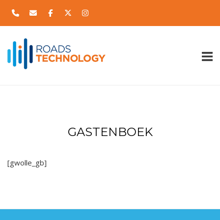
Skip
to
content
Home
GASTENBOEK
[gwolle_gb]